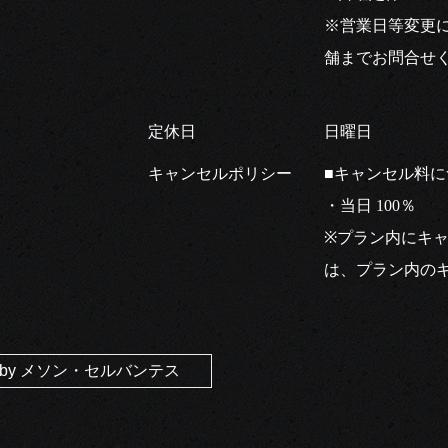
※営業日等変更
舗までお問合せ
定休日
日曜日
キャンセルポリシー
■キャンセル料
・当日 100％
※プラン内にキ
は、プラン内の
ts by メソン・セルバンテス