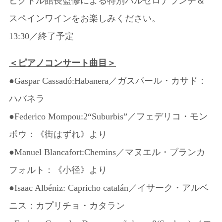
ビクトル館長監修による特別バルセロナランチ＆
スペインワインをお楽しみください。
13:30／終了予定
＜ピアノコンサート曲目＞
●Gaspar Cassadó:Habanera／ガスパール・カサド：
ハバネラ
●Federico Mompou:2“Suburbis”／フェデリコ・モン
ポウ：《街はずれ》より
●Manuel Blancafort:Chemins／マヌエル・ブランカ
フォルト：《小径》より
●Isaac Albéniz: Capricho catalán／イサーク・アルベ
ニス：カプリチョ・カタラン