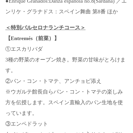
●Enrique Granados:Danza española no.8(Sardana) ／エ
ンリケ・グラナドス：スペイン舞曲 第8番 ほか
＜特別バルセロナランチコース＞
【Entremés（前菜）】
①エスカリバダ
3種の野菜のオーブン焼き。野菜の甘味がとろけま
す。
②パン・コン・トマテ、アンチョビ添え
※ウガルテ館長自らパン・コン・トマテの楽しみ
方を伝授します。スペイン直輸入のパン生地を使
っています。
③エンペドラット