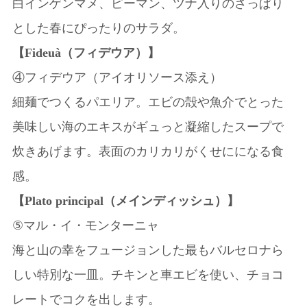
白インゲンマメ、ピーマン、ツナ入りのさっぱり
とした春にぴったりのサラダ。
【Fideuà（フィデウア）】
④フィデウア（アイオリソース添え）
細麺でつくるパエリア。エビの殻や魚介でとった
美味しい海のエキスがギュっと凝縮したスープで
炊きあげます。表面のカリカリがくせにになる食
感。
【Plato principal（メインディッシュ）】
⑤マル・イ・モンターニャ
海と山の幸をフュージョンした最もバルセロナら
しい特別な一皿。チキンと車エビを使い、チョコ
レートでコクを出します。