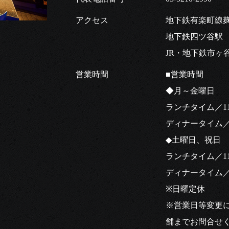
アクセス
地下鉄有楽町線
地下鉄四ツ谷駅 
JR・地下鉄市ヶ
営業時間
■営業時間
◆月～金曜日
ランチタイム／11:30
ディナータイム／17:0
◆土曜日、祝日
ランチタイム／11:30
ディナータイム／17:0
※日曜定休
※営業日等変更
舗までお問合せ