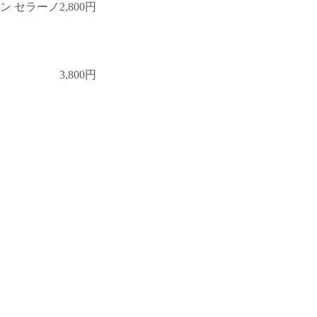
モン セラーノ
2,800円
3,800円